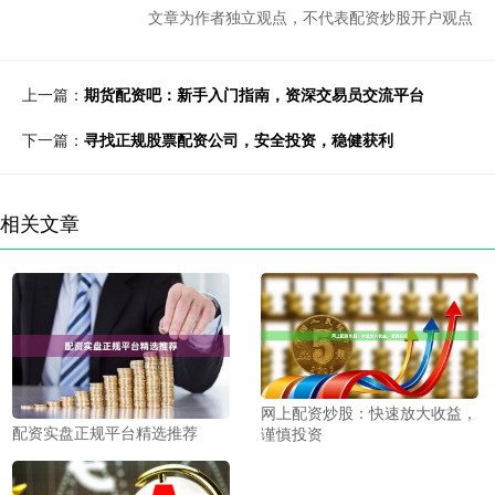
文章为作者独立观点，不代表配资炒股开户观点
上一篇：
期货配资吧：新手入门指南，资深交易员交流平台
下一篇：
寻找正规股票配资公司，安全投资，稳健获利
相关文章
网上配资炒股：快速放大收益，
配资实盘正规平台精选推荐
谨慎投资