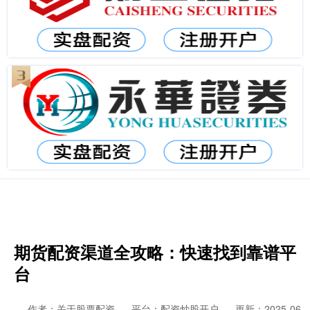
期货配资渠道全攻略：快速找到靠谱平
台
作者：关于股票配资
平台：配资炒股开户
更新：2025-06-