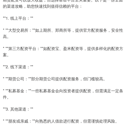
的渠道攻略，助您快速找到值得信赖的平台：
**1. 线上平台：**
* **大型交易所：**如上期所、郑商所等，提供官方配资服务，安全性
高。
* **第三方配资平台：**如配资宝、盈米配资等，提供多样化的配资方
案。
**2. 线下渠道：**
* **期货公司：**部分期货公司提供配资服务，但门槛较高。
* **私募基金：**一些私募基金会向投资者提供配资，但需满足一定条
件。
**3. 其他渠道：**
* **朋友或亲戚：**向熟悉的人借款进行配资，但需谨慎处理风险。