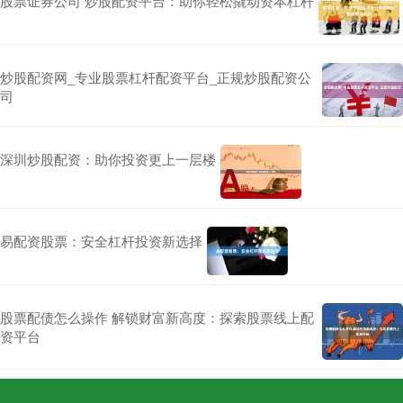
股票证券公司 炒股配资平台：助你轻松撬动资本杠杆
炒股配资网_专业股票杠杆配资平台_正规炒股配资公
司
深圳炒股配资：助你投资更上一层楼
易配资股票：安全杠杆投资新选择
股票配债怎么操作 解锁财富新高度：探索股票线上配
资平台