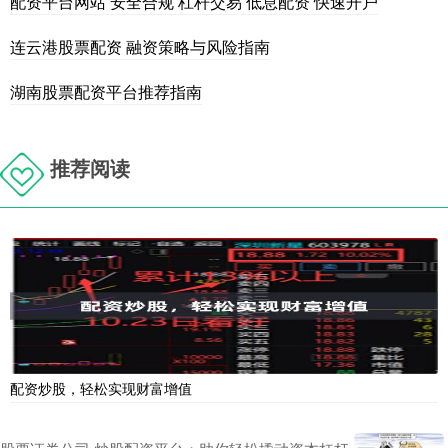
配资平台网站 安全合规 杠杆交易 低息配资 快速开户
连云港股票配资 融资策略与风险指南
湖南股票配资平台推荐指南
推荐阅读
配资炒股，轻松实现财富增值