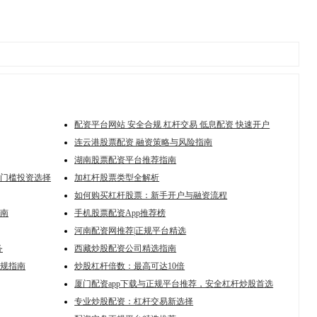
配资平台网站 安全合规 杠杆交易 低息配资 快速开户
连云港股票配资 融资策略与风险指南
湖南股票配资平台推荐指南
门槛投资选择
加杠杆股票类型全解析
如何购买杠杆股票：新手开户与融资流程
南
手机股票配资App推荐榜
河南配资网推荐|正规平台精选
务
西藏炒股配资公司精选指南
规指南
炒股杠杆倍数：最高可达10倍
厦门配资app下载与正规平台推荐，安全杠杆炒股首选
专业炒股配资：杠杆交易新选择