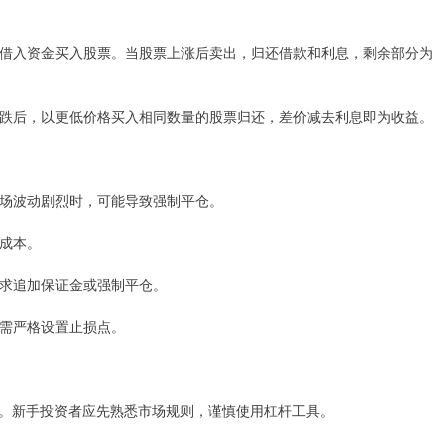
向券商借入资金买入股票。当股票上涨后卖出，归还借款和利息，剩余部分为
股价下跌后，以更低价格买入相同数量的股票归还，差价减去利息即为收益。
当市场波动剧烈时，可能导致强制平仓。
加成本。
会要求追加保证金或强制平仓。
，需严格设置止损点。
。新手投资者应先熟悉市场规则，谨慎使用杠杆工具。